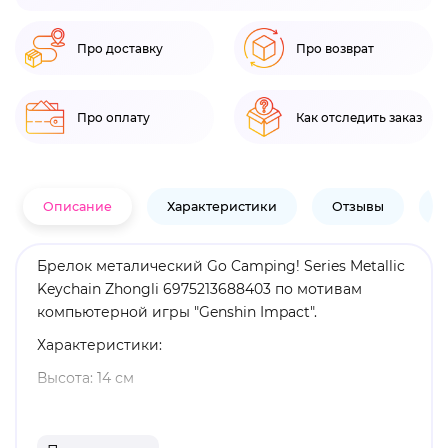
Про доставку
Про возврат
Про оплату
Как отследить заказ
Описание
Характеристики
Отзывы
В
Брелок металический Go Camping! Series Metallic
Keychain Zhongli 6975213688403 по мотивам
компьютерной игры "Genshin Impact".
Характеристики:
Высота: 14 см
Материал: металл
Оригинальный и официально лицензированный