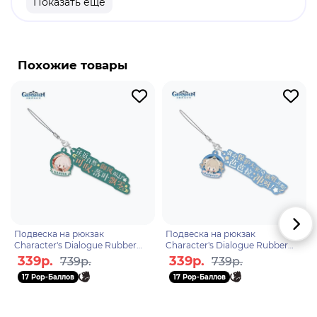
Показать еще
продукт
Бренд: Genshin Impact
Чжун Ли - консультант ритуального Бюро
Похожие товары
"Ваншэн". Его познания во всех сферах на уровень
выше, чем у любого другого эксперта в чем бы то
ни было в Ли Юэ.
Подвеска на рюкзак
Подвеска на рюкзак
Character's Dialogue Rubber
Character's Dialogue Rubber
Straps Kaedehara Kazuha
Straps Barbara 6974696614336
339р.
339р.
739р.
739р.
6975213682791
17 Pop-Баллов
17 Pop-Баллов