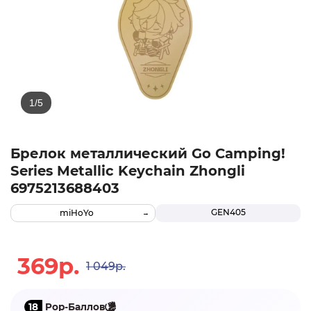
Брелок металлический Go Camping!
Series Metallic Keychain Zhongli
6975213688403
GEN405
miHoYo
369р.
1 049р.
18
Pop-Баллов