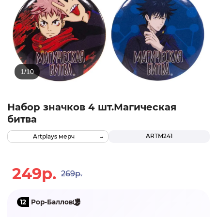
Набор значков 4 шт.Магическая
битва
ARTM241
Artplays мерч
249р.
269р.
12
Pop-Баллов