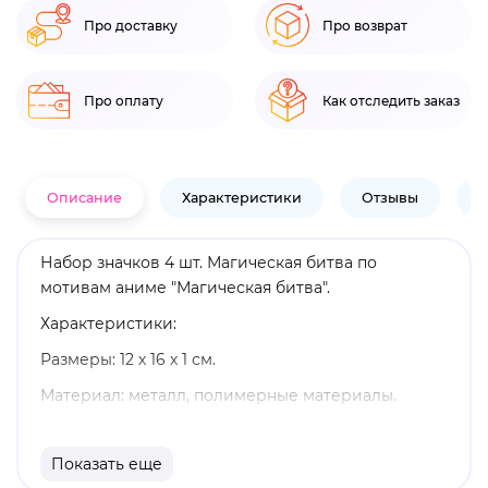
Про доставку
Про возврат
Про оплату
Как отследить заказ
Описание
Характеристики
Отзывы
В
Набор значков 4 шт. Магическая битва по
мотивам аниме "Магическая битва".
Характеристики:
Размеры: 12 х 16 х 1 см.
Материал: металл, полимерные материалы.
В наборе: 4 значка.
Показать еще
Оригинальный и официально лицензированный