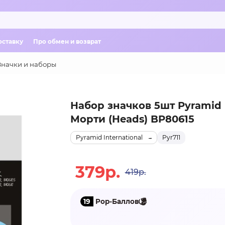
оставку
Про обмен и возврат
Значки и наборы
Набор значков 5шт Pyramid
Морти (Heads) BP80615
Pyramid International
Pyr711
379р.
419р.
19
Pop-Баллов