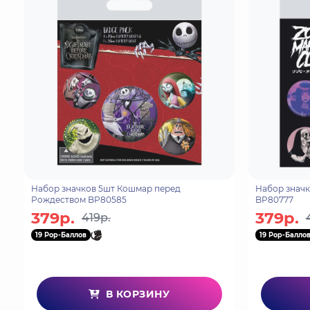
Набор значков 5шт Кошмар перед
Набор значк
Рождеством BP80585
BP80777
379р.
379р.
419р.
19 Pop-Баллов
19 Pop-Балло
В КОРЗИНУ