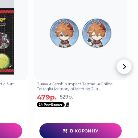
tic 5шт
Значки Genshin Impact Тарталья Childe
Tartaglia Memory of Meeting 2шт
6942421120995
479р.
529р.
24 Pop-Баллов
В КОРЗИНУ