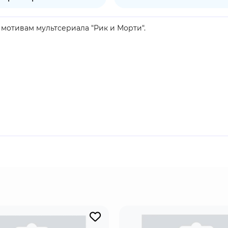
о мотивам мультсериала "Рик и Морти".
чно-фантастический анимационный сериал, созданный Джа
канале Cartoon Network. Сериал посвящён злоключениям ци
ука Морти; создатель сериала Ройланд озвучивает обоих п
дущее", получил чрезвычайно высокие отзывы критики, осо