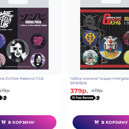
ов Zombie Makeout Club
Набор значков Гандам Intergalac
BP80806
379р.
419р.
419р.
в
19 Pop-Баллов
В КОРЗИНУ
В КОРЗИНУ