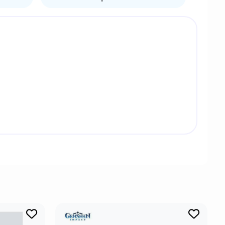
стином Ройландом и Дэном Хармоном и
ничного безумного учёного Рика Санчеза и его
ерсонажей. Сериал, выросший из хулиганской
бо отмечавшей его оригинальность,