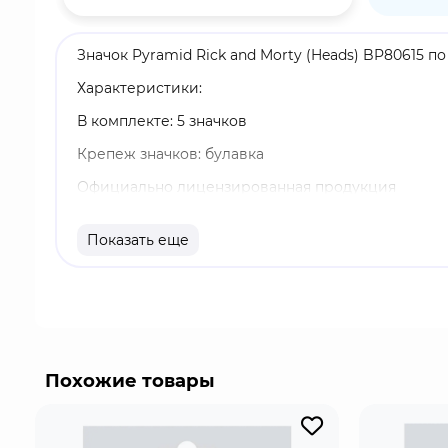
Значок Pyramid Rick and Morty (Heads) BP80615 п
Характеристики:
В комплекте: 5 значков
Крепеж значков: булавка
Официально лицензированная продукция
Производитель: Pyramid International
Показать еще
"Рик и Морти" - американский комедийный нау
выпускаемый в рамках блока Adult Swim на теле
наивного, капризного и неуверенного в себе вн
анимационной пародии на франшизу "Назад в бу
креативность и чувство юмора.
Похожие товары