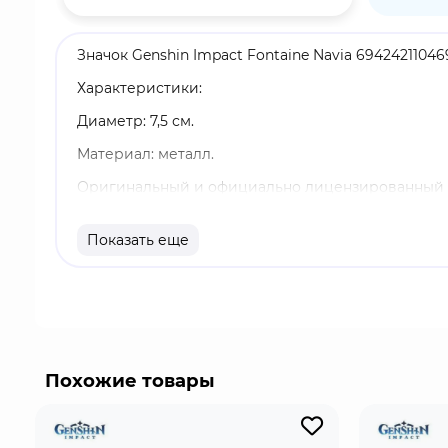
Значок Genshin Impact Fontaine Navia 6942421104
Характеристики:
Диаметр: 7,5 см.
Материал: металл.
Оригинальный и официально лицензированный 
Бренд: Genshin Impact.
Показать еще
Навия Каспар - играбельный Гео персонаж. Когд
Навия получает уровень Кристальной шрапнели.
выстрелить Кристальными пулями Росулы.
Похожие товары