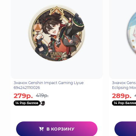
Значок Genshin Impact Gaming Liyue
Значок Gens
6942421110026
Eclipsing Mo
279р.
289р.
419р.
14 Pop-Баллов
14 Pop-Балло
В КОРЗИНУ