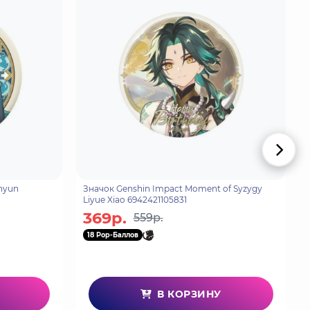
anyun
Значок Genshin Impact Moment of Syzygy
Liyue Xiao 6942421105831
369р.
559р.
18 Pop-Баллов
В КОРЗИНУ