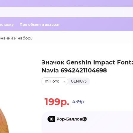
оставку
Про обмен и возврат
Значки и наборы
Значок Genshin Impact Font
Navia 6942421104698
miHoYo
GEN1073
199р.
439р.
10
Pop-Баллов