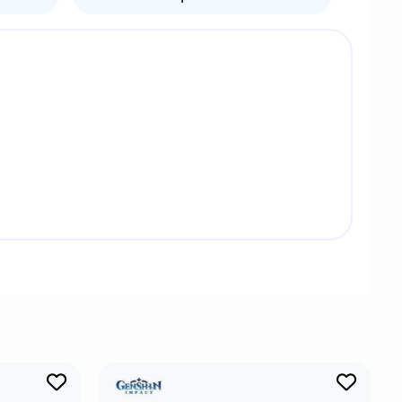
ьный осколок, созданный реакцией Кристалл,
е уровни Кристальной шрапнели, чтобы