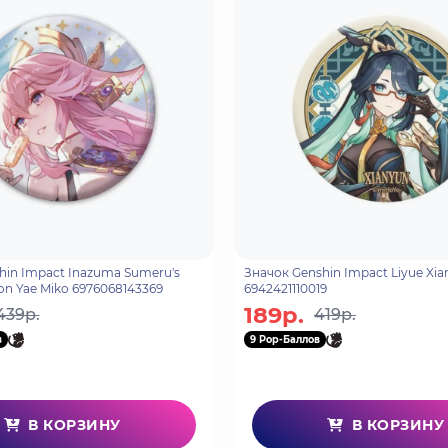
hin Impact Inazuma Sumeru's
Значок Genshin Impact Liyue Xi
on Yae Miko 6976068143369
6942421110019
189р.
439р.
419р.
в
9 Pop-Баллов
В КОРЗИНУ
В КОРЗИНУ