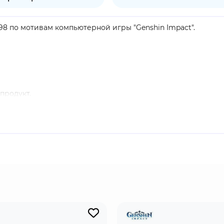
698 по мотивам компьютерной игры "Genshin Impact".
продукт.
а Навия или другой персонаж отряда подбирает элементал
 При нажатии на элементальный навык Навия расходует вс