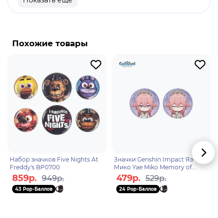
Показать еще
продукт.
Бренд: ABYstyle.
Мику Хацунэ - японская виртуальная певица,
Похожие товары
созданная компанией Crypton Future Media 31
августа 2007 года. Для синтеза её голоса
используется технология семплирования голоса
живой певицы с использованием программы
Vocaloid компании Yamaha Corporation.
Набор значков Five Nights At
Значки Genshin Impact Яэ
Freddy's BP0700
Мико Yae Miko Memory of
Meeting 2шт 6942421112471
859р.
479р.
949р.
529р.
43 Pop-Баллов
24 Pop-Баллов