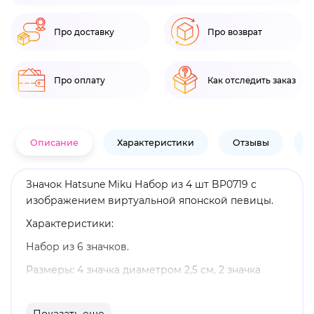
Про доставку
Про возврат
Про оплату
Как отследить заказ
Описание
Характеристики
Отзывы
В
Значок Hatsune Miku Набор из 4 шт BP0719 с
изображением виртуальной японской певицы.
Характеристики:
Набор из 6 значков.
Размеры: 4 значка диаметром 2,5 см, 2 значка
диаметром 3,2 см.
Оригинальный и официально лицензированный