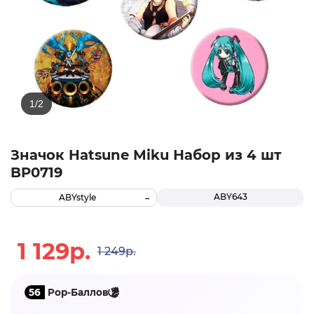
Значок Hatsune Miku Набор из 4 шт
BP0719
ABY643
ABYstyle
1 129р.
1 249р.
56
Pop-Баллов