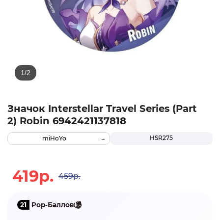
Значок Interstellar Travel Series (Part
2) Robin 6942421137818
HSR275
miHoYo
419р.
459р.
21
Pop-Баллов