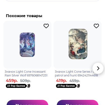
Бренд: Honkai: Star Rail.
Робин - галовианская певица, родившаяся в
Похожие товары
Пенаконе и добившаяся космической славы.
Элегантная и скромная юная леди. Она может
использовать силу Гармонии, чтобы
транслировать свою музыку, вызывая "резонанс"
не только у своих поклонников, но и у всех форм
жизни.
Значок Light Cone Incessant
Значок Light Cone Series I will
Rain Silver Wolf 6976068147251
patrol and hunt 6942421144618
459р.
419р.
509р.
459р.
23 Pop-Баллов
21 Pop-Баллов