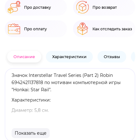
Про доставку
Про возврат
Про оплату
Как отследить заказ
Описание
Характеристики
Отзывы
В
Значок Interstellar Travel Series (Part 2) Robin
6942421137818 по мотивам компьютерной игры
"Honkai: Star Rail".
Характеристики:
Диаметр: 5,8 см.
Материал: металл.
Оригинальный и официально лицензированный
Показать еще
продукт.