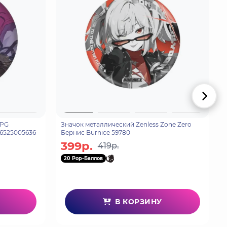
RPG
Значок металлический Zenless Zone Zero
976525005636
Бернис Burnice 59780
399р.
419р.
20 Pop-Баллов
В КОРЗИНУ