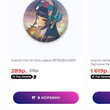
Значок Yun Jin Юнь Цзинь 6975628244959
Значок мета
Тарталья Tar
Gathering 4
289р.
1 619р.
319р.
14 Pop-Баллов
81 Pop-Балло
В КОРЗИНУ