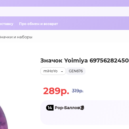
оставку
Про обмен и возврат
Значки и наборы
Значок Yoimiya 6975628245
miHoYo
GEN676
289р.
319р.
14
Pop-Баллов