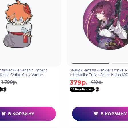
ллический Genshin Impact
Значок металлический Honkai 
taglia Childe Cozy Winter
Interstellar Travel Series Kafka 6
9354
379р.
1 799р.
419р.
в
19 Pop-Баллов
В КОРЗИНУ
В КОРЗИНУ