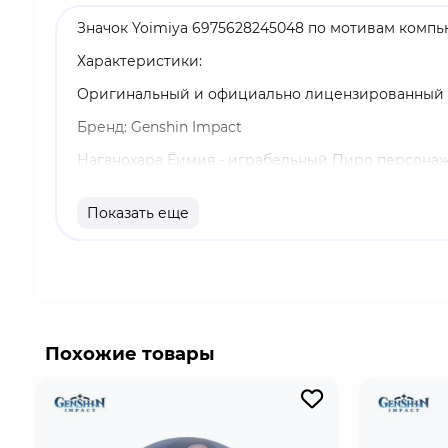
Значок Yoimiya 6975628245048 по мотивам компью
Характеристики:
Оригинальный и официально лицензированный 
Бренд: Genshin Impact
Наганохара Ёимия - играбельный Пиро персонаж 
"Фейерверки Наганохары". Она стала лучшим пир
надежды и мечты людей в своих фейерверках. Ёи
Показать еще
Похожие товары