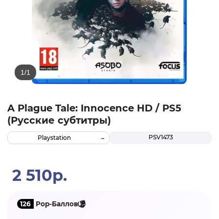
A Plague Tale: Innocence HD / PS5
(Русские субтитры)
PSV1473
Playstation
2 510р.
126
Pop-Баллов