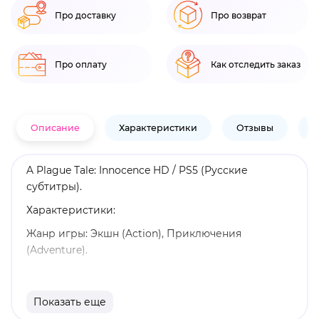
Про доставку
Про возврат
Про оплату
Как отследить заказ
Описание
Характеристики
Отзывы
В
A Plague Tale: Innocence HD / PS5 (Русские
субтитры).
Характеристики:
Жанр игры: Экшн (Action), Приключения
(Adventure).
Язык: Русские субтитры.
Издатель: Focus Home Interactive.
Показать еще