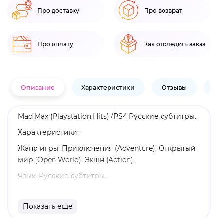
Про доставку
Про возврат
Про оплату
Как отследить заказ
Описание
Характеристики
Отзывы
В
Mad Max (Playstation Hits) /PS4 Русские субтитры.
Характеристики:
Жанр игры: Приключения (Adventure), Открытый
мир (Open World), Экшн (Action).
Язык: Русские субтитры.
Издатель: WB Games.
Показать еще
Возрастные ограничения: 18+.