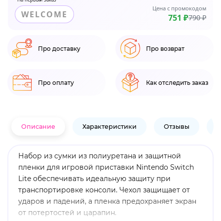
Цена с промокодом
WELCOME
751 ₽
790 ₽
Про доставку
Про возврат
Про оплату
Как отследить заказ
Описание
Характеристики
Отзывы
В
Набор из сумки из полиуретана и защитной
пленки для игровой приставки Nintendo Switch
Lite обеспечивать идеальную защиту при
транспортировке консоли. Чехол защищает от
ударов и падений, а пленка предохраняет экран
от потертостей и царапин.