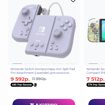
Nintendo Switch Контроллеры Hori Split Pad
Nintendo Swi
Pro Attachment (Lavender) для консоли
Compact (Pi
Switch (NSW-428U)
Switch (NSW
9 592р.
7 512р.
11 990р.
480 Pop-Баллов
376 Pop-Балл
В КОРЗИНУ