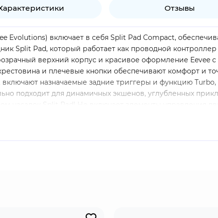
Характеристики
Отзывы
ee Evolutions) включает в себя Split Pad Compact, обесп
к Split Pad, который работает как проводной контроллер 
упрозрачный верхний корпус и красивое оформление Eevee 
рестовина и плечевые кнопки обеспечивают комфорт и то
включают назначаемые задние триггеры и функцию Turbo, а 
ьно подходит для динамичных экшенов, углубленных прикл
ором насадок Split Pad! Не включает элементы управления 
ер в портативном режимеПрикрепите Split Pad Compact к 
пки, триггеры, аналоговые джойстики и D-PadНабор Split 
чата, а Split Pad Compact имеет назначаемые задние триг