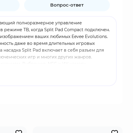
Вопрос-ответ
ечивающий полноразмерное управление
в режиме ТВ, когда Split Pad Compact подключен.
с изображением ваших любимых Eevee Evolutions.
чность даже во время длительных игровых
насадка Split Pad включает в себя разъем для
юченческих игр и многих других жанров.
движением, Вибрацию, NFC и ИК-камеру.
переходнику для использования в качестве
Pad Attachment включает вход для микрофона
геры и функцию TurboОфициальная лицензия