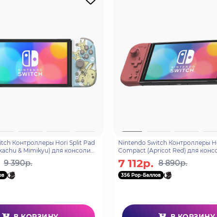
tch Контроллеры Hori Split Pad
Nintendo Switch Контроллеры Hor
kachu & Mimikyu) для консоли
Compact (Apricot Red) для конс
-410U)
(NSW-398U)
7 112р.
9 390р.
8 890р.
ов
356 Pop-Баллов
В КОРЗИНУ
В КОРЗИНУ