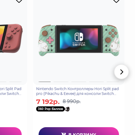
i Split Pad
Nintendo Switch Контроллеры Hori Split pad
оли Switch
pro (Pikachu & Eevee) для консоли Switch
(NSW-296U)
7 192р.
8 990р.
360 Pop-Баллов
В КОРЗИНУ