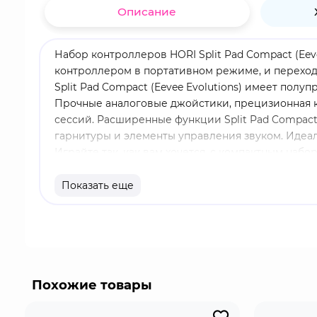
Описание
Набор контроллеров HORI Split Pad Compact (Eev
контроллером в портативном режиме, и переходни
Split Pad Compact (Eevee Evolutions) имеет пол
Прочные аналоговые джойстики, прецизионная к
сессий. Расширенные функции Split Pad Compact 
гарнитуры и элементы управления звуком. Идеал
Играйте так, как вам хочется, с компактным наб
Особенности продукта:Полноразмерный контролл
проводного контроллераЭргономичная ручка, кно
Показать еще
для звука во время игры и функции голосового 
Nintendo и Pokemon
Похожие товары