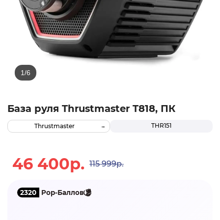
База руля Thrustmaster T818, ПК
THR151
Thrustmaster
46 400р.
115 999р.
2320
Pop-Баллов