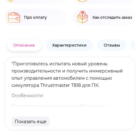
Про оплату
Как отследить заказ
Описание
Характеристики
Отзывы
В
"Приготовьтесь испытать новый уровень
производительности и получить иммерсивный
опыт управления автомобилем с помощью
симулятора Thrustmaster T818 для ПК.
Особенности:
Прямоприводная система виброотдачи с
быстрым и точным угловым ускорением.
Показать еще
Точная передача эффектов дополненной
реальности для воссоздания ощущений как во
время настоящих гонок одноместного