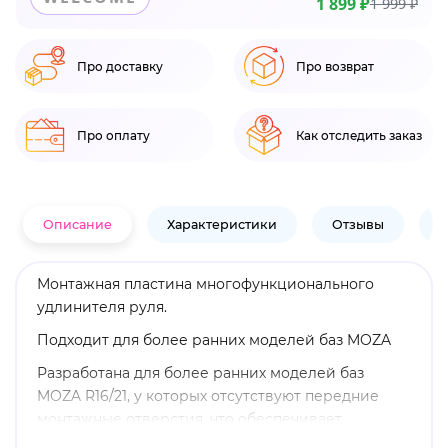
1 899 ₽
1 999 ₽
Про доставку
Про возврат
Про оплату
Как отследить заказ
Описание
Характеристики
Отзывы
В
Монтажная пластина многофункционального
удлинителя руля.
Подходит для более ранних моделей баз MOZA
Разработана для более ранних моделей баз
MOZA R16/21, у которых отсутствуют передние
монтажные отверстия, что обеспечивает
беспроблемную установку