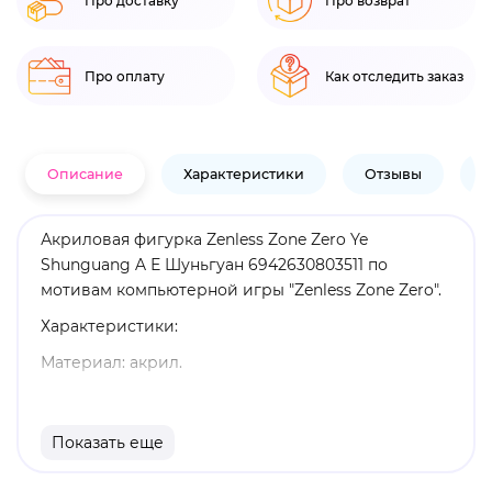
Про доставку
Про возврат
Про оплату
Как отследить заказ
Описание
Характеристики
Отзывы
В
Акриловая фигурка Zenless Zone Zero Ye
Shunguang A Е Шуньгуан 6942630803511 по
мотивам компьютерной игры "Zenless Zone Zero".
Характеристики:
Материал: акрил.
Высота: 18,1 см.
Оригинальный и официально лицензированный
Показать еще
продукт.