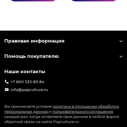
игроков. Компания-разработчик miHoYo
выпускает большое количество лицензионного
мерча по игре: от значков до больших
коллекционных фигурок. Узнать лицензионный
мерч можно по специальной голографической
наклейке на упаковке.
Правовая информация
Помощь покупателю
Наши контакты
+7 800 533-83-84
info@popculture.ru
Вы принимаете условия
политики в отношении обработки
персональных данных
и
пользовательского соглашения
каждый раз, когда оставляете свои данные в любой форме
обратной связи на сайте Popculture.ru