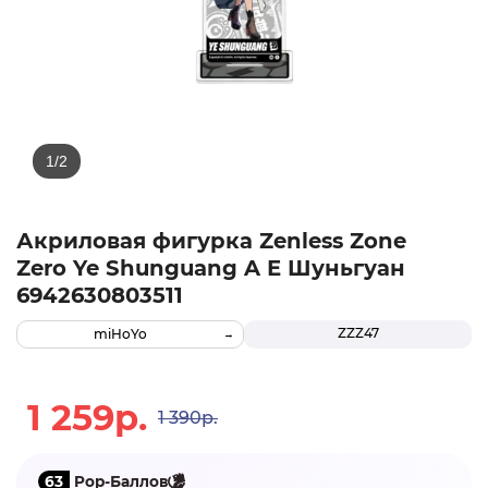
Акриловая фигурка Zenless Zone
Zero Ye Shunguang A Е Шуньгуан
6942630803511
ZZZ47
miHoYo
1 259р.
1 390р.
63
Pop-Баллов