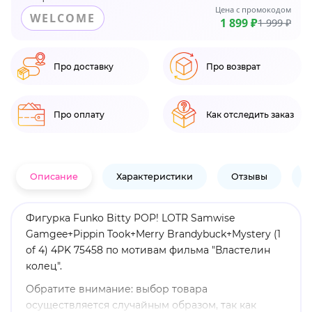
Цена с промокодом
WELCOME
1 899 ₽
1 999 ₽
Про доставку
Про возврат
Про оплату
Как отследить заказ
Описание
Характеристики
Отзывы
В
Фигурка Funko Bitty POP! LOTR Samwise
Gamgee+Pippin Took+Merry Brandybuck+Mystery (1
of 4) 4PK 75458 по мотивам фильма "Властелин
колец".
Обратите внимание: выбор товара
осуществляется случайным образом, так как