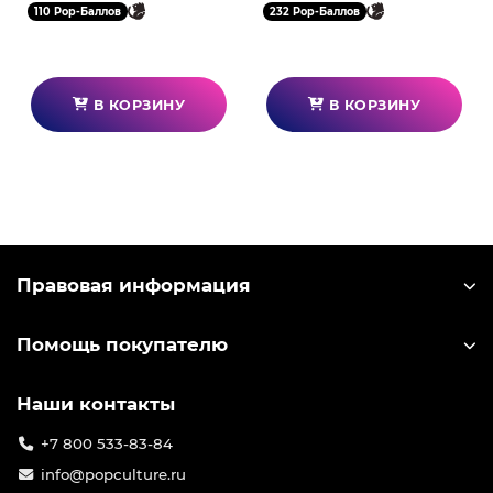
Pop! с помощью прилагаемой витрины.
110 Pop-Баллов
232 Pop-Баллов
Акриловые витрины можно складывать в
штабель и вмещать по четыре фигурки Bitty Pop!
в каждый ряд.
В КОРЗИНУ
В КОРЗИНУ
Правовая информация
Помощь покупателю
Наши контакты
+7 800 533-83-84
info@popculture.ru