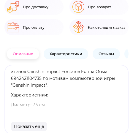
Про доставку
Про возврат
Про оплату
Как отследить заказ
Описание
Характеристики
Отзывы
В
Значок Genshin Impact Fontaine Furina Ousia
6942421104735 по мотивам компьютерной игры
"Genshin Impact".
Характеристики:
Диаметр: 7,5 см.
Материал: металл.
Оригинальный и официально лицензированный
Показать еще
продукт.