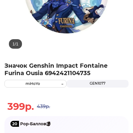
Значок Genshin Impact Fontaine
Furina Ousia 6942421104735
GEN1077
miHoYo
399р.
439р.
20
Pop-Баллов