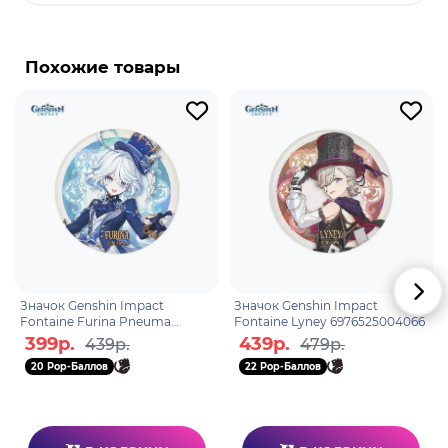
Бренд: Genshin Impact.
Фурина де Фонтейн - играбельный Гидро
Похожие товары
персонаж, который может чередовать Пневму и
Усию. Представленная как яркая и
самоуверенная Гидроархонт, театральность
Фурины в конечном итоге раскрывается как
публичная персона, от которой она позже
отказывается в пользу относительно скромной
жизни актрисы и художественного консультанта.
Значок Genshin Impact
Значок Genshin Impact
Fontaine Furina Pneuma
Fontaine Lyney 6976525004066
6942421101505
399р.
439р.
439р.
479р.
20 Pop-Баллов
22 Pop-Баллов