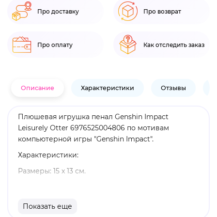
Про доставку
Про возврат
Про оплату
Как отследить заказ
Описание
Характеристики
Отзывы
В
Плюшевая игрушка пенал Genshin Impact
Leisurely Otter 6976525004806 по мотивам
компьютерной игры "Genshin Impact".
Характеристики:
Размеры: 15 х 13 см.
Материал: плюш.
Оригинальный и официально лицензированный
Показать еще
продукт.