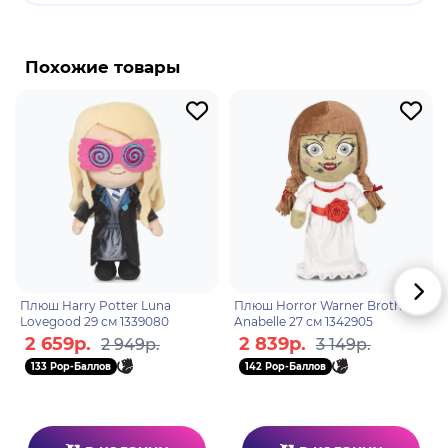
Бренд: Genshin Impact.
Обыкновенная выдра - это дикое животное,
Похожие товары
обитающее под водой в Фонтейне. Если игрок
подойдёт к ленивым выдрам, они будут
следовать за ним и выполнять трюки с ракушкой.
Некоторые ленивые выдры изначально находятся
в ловушке или загнаны в угол монстрами. Если
их освободить, они приведут игрока к сундуку.
Плюш Harry Potter Luna
Плюш Horror Warner Brothers
Lovegood 29 см 1339080
Anabelle 27 см 1342905
2 659р.
2 839р.
2 949р.
3 149р.
133 Pop-Баллов
142 Pop-Баллов