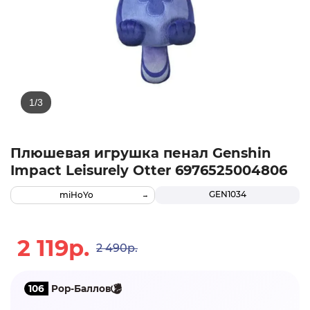
Плюшевая игрушка пенал Genshin
Impact Leisurely Otter 6976525004806
GEN1034
miHoYo
2 119р.
2 490р.
106
Pop-Баллов