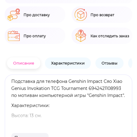
Про доставку
Про возврат
Про оплату
Как отследить заказ
Описание
Характеристики
Отзывы
В
Подставка для телефона Genshin Impact Сяо Xiao
Genius Invokation TCG Tournament 6942421108993
по мотивам компьютерной игры "Genshin Impact".
Характеристики:
Высота: 13 см.
Материал: акрил.
Оригинальный и официально лицензированный