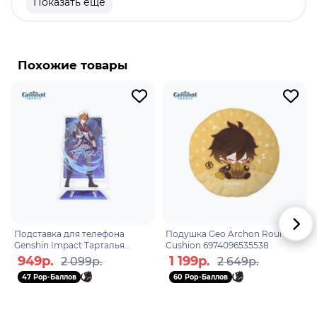
Показать еще
продукт.
Бренд: Genshin Impact.
Сяо - играбельный Анемо персонаж. Он адепт и
Похожие товары
единственный из пяти сильнейших защитников
якса, оставшийся в живых. В настоящее время он
проживает на постоялом дворе "Ваншу",
продолжая исполнять контракт и изолируя себя
от общения со смертными.
Подставка для телефона
Подушка Geo Archon Round
Genshin Impact Тарталья
Cushion 6974096535538
Childe Tartaglia Genius
949р.
1 199р.
2 099р.
2 649р.
Invokation TCG Tournament
47 Pop-Баллов
60 Pop-Баллов
694