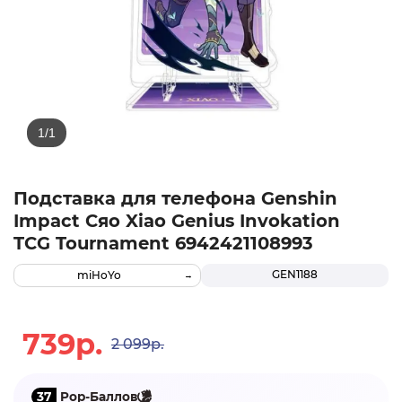
Подставка для телефона Genshin
Impact Сяо Xiao Genius Invokation
TCG Tournament 6942421108993
GEN1188
miHoYo
739р.
2 099р.
37
Pop-Баллов