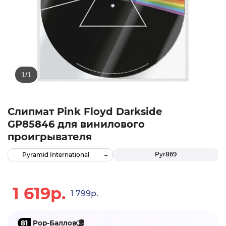
Слипмат Pink Floyd Darkside
GP85846 для винилового
проигрывателя
Pyr869
Pyramid International
1 619р.
1 799р.
81
Pop-Баллов