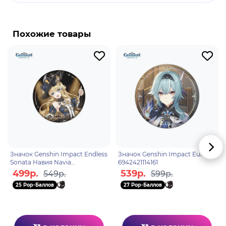
Бренд: Genshin Impact.
Линетт - играбельный персонаж Анемо Усии.
Похожие товары
Тихая и сдержанная, Линетт работает
ассистенткой фокусника у своего брата Лайни.
После смерти своих родителей и после того, как
их "Отец" спас их от жестокого дворянина, она
также служила "глазами" и "ушами" в Доме
Домашнего очага.
Значок Genshin Impact Endless
Значок Genshin Impact Eula
Sonata Навия Navia
6942421114161
6942421134183
499р.
539р.
549р.
599р.
25 Pop-Баллов
27 Pop-Баллов