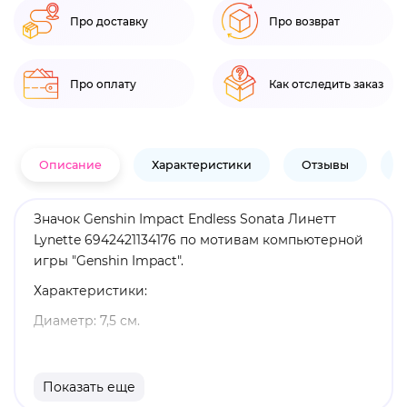
Про доставку
Про возврат
Про оплату
Как отследить заказ
Описание
Характеристики
Отзывы
В
Значок Genshin Impact Endless Sonata Линетт
Lynette 6942421134176 по мотивам компьютерной
игры "Genshin Impact".
Характеристики:
Диаметр: 7,5 см.
Материал: металл.
Оригинальный и официально лицензированный
Показать еще
продукт.