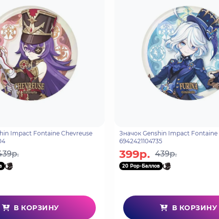
hin Impact Fontaine Chevreuse
Значок Genshin Impact Fontaine 
04
6942421104735
399р.
439р.
439р.
в
20 Pop-Баллов
В КОРЗИНУ
В КОРЗИНУ