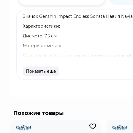
Значок Genshin Impact Endless Sonata Навия Navi
Характеристики:
Диаметр: 7,5 см.
Материал: металл.
Оригинальный и официально лицензированный 
Бренд: Genshin Impact.
Показать еще
Навия Каспар - играбельный Гео персонаж. Когд
Навия получает уровень Кристальной шрапнели.
выстрелить Кристальными пулями Росулы.
Похожие товары