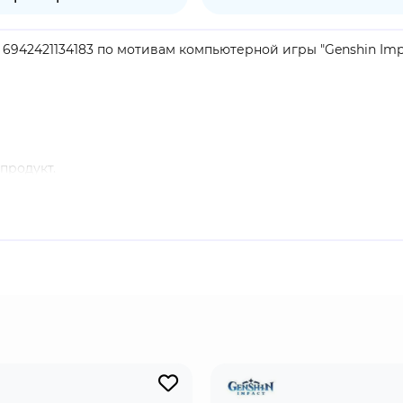
a 6942421134183 по мотивам компьютерной игры "Genshin Impa
продукт.
а Навия или другой персонаж отряда подбирает элементал
 При нажатии на элементальный навык Навия расходует вс