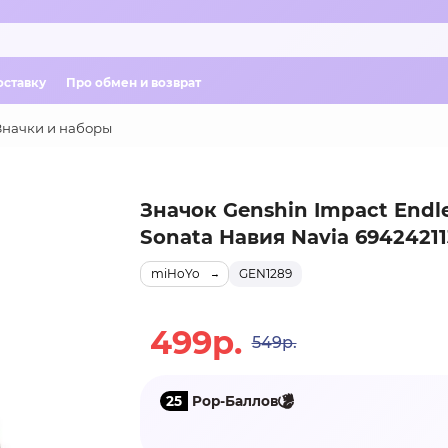
оставку
Про обмен и возврат
Значки и наборы
Значок Genshin Impact Endl
Sonata Навия Navia 6942421
miHoYo
GEN1289
499р.
549р.
25
Pop-Баллов