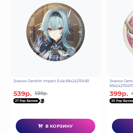
Значок Genshin Impact Eula 6942421114161
Значок Gens
69424211047
539р.
399р.
599р.
27 Pop-Баллов
20 Pop-Балло
В КОРЗИНУ