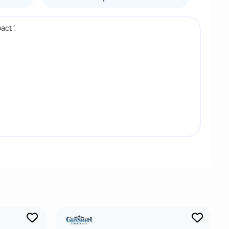
ct".
ьный осколок, созданный реакцией Кристалл,
е уровни Кристальной шрапнели, чтобы