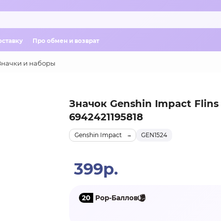
оставку
Про обмен и возврат
Значки и наборы
Значок Genshin Impact Flin
6942421195818
Genshin Impact
GEN1524
399р.
20
Pop-Баллов