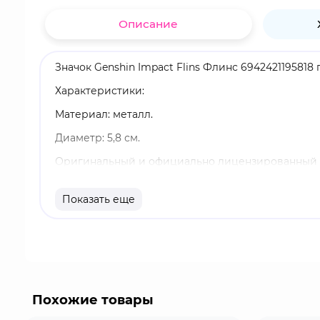
Описание
Значок Genshin Impact Flins Флинс 6942421195818
Характеристики:
Материал: металл.
Диаметр: 5,8 см.
Оригинальный и официально лицензированный 
Бренд: Genshin Impact.
Показать еще
Флинс - 5-звёздочный персонаж, который относит
наносящего значительный электрический урон и
Силы и способности: электрокинез, способность
Genshin Impact - это популярная видеоигра с о
элементов и раскрывают тайны, объединяясь в о
Похожие товары
возглавляя рейтинги и собирая многомиллионну
от значков до больших коллекционных фигурок. 