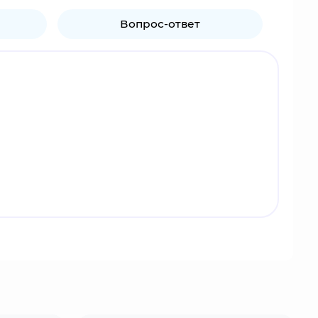
Вопрос-ответ
ряде он может играть роль основного дамагера,
Хранителей Света и фейри Снежной Страны.
, который сдерживает Дикую Охоту.
йный мир Тейват, сражаются с использованием
ровую популярность, включая Россию, регулярно
льшое количество лицензионного мерча по игре:
ической наклейке на упаковке.