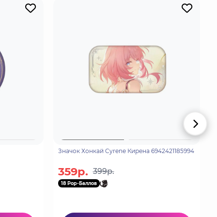
Значок Хонкай Cyrene Кирена 6942421185994
359р.
399р.
18 Pop-Баллов