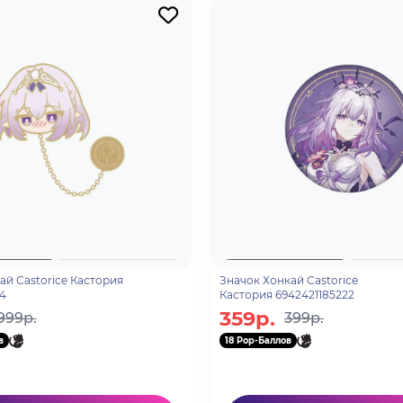
ай Castorice Кастория
Значок Хонкай Castorice
4
Кастория 6942421185222
359р.
999р.
399р.
в
18 Pop-Баллов