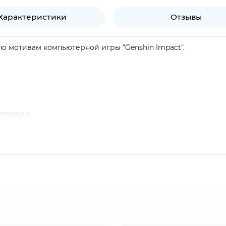
Характеристики
Отзывы
 по мотивам компьютерной игры "Genshin Impact".
продукт.
ся к Электро стихии и использует в сражениях копьё. В от
 вызывающего реакцию Лунный заряд. Флинс - член клана 
 говорить на языке фейри, владение специальным фонарём
ткрытым миром и системой гача. Игроки исследуют фэнтези
тряд из разных персонажей. Проект завоевал огромную ми
ю аудиторию. Компания-разработчик miHoYo выпускает бо
Узнать лицензионный мерч можно по специальной голограф