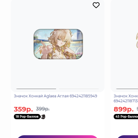
Значок Хонкай Aglaea Аглая 6942421185949
Значок Хонк
694242118713
359р.
899р.
399р.
18 Pop-Баллов
45 Pop-Балло