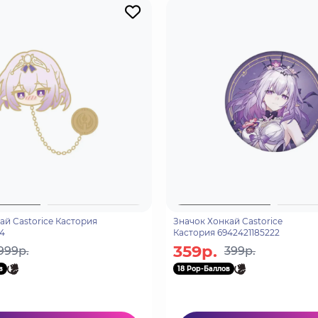
ай Castorice Кастория
Значок Хонкай Castorice
4
Кастория 6942421185222
359р.
999р.
399р.
в
18 Pop-Баллов