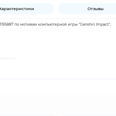
Характеристики
Отзывы
1195887 по мотивам компьютерной игры "Genshin Impact".
продукт.
аж игры, седьмая из одиннадцати Предвестников Фатуи. Пр
чает древние механизмы Тейвата.
ткрытым миром и системой гача. Игроки исследуют фэнтези
тряд из разных персонажей. Проект завоевал огромную ми
ю аудиторию. Компания-разработчик miHoYo выпускает бо
Узнать лицензионный мерч можно по специальной голограф