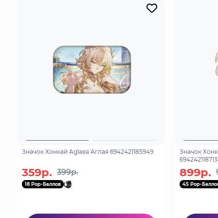
Значок Хонкай Aglaea Аглая 6942421185949
Значок Хонк
694242118713
359р.
899р.
399р.
18 Pop-Баллов
45 Pop-Балло