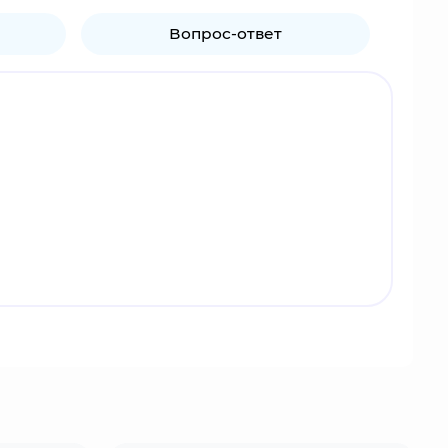
Вопрос-ответ
оживает в Снежной и служит её Архонту Царице.
йный мир Тейват, сражаются с использованием
ровую популярность, включая Россию, регулярно
льшое количество лицензионного мерча по игре:
ической наклейке на упаковке.