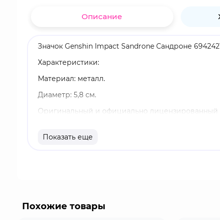
Описание
Значок Genshin Impact Sandrone Сандроне 694242
Характеристики:
Материал: металл.
Диаметр: 5,8 см.
Оригинальный и официально лицензированный 
Бренд: Genshin Impact.
Показать еще
Сандроне (известна как "Марионетка") - персон
Известна как механик, создаёт автоматонов, изу
Genshin Impact - это популярная видеоигра с о
элементов и раскрывают тайны, объединяясь в о
возглавляя рейтинги и собирая многомиллионну
Похожие товары
от значков до больших коллекционных фигурок. 