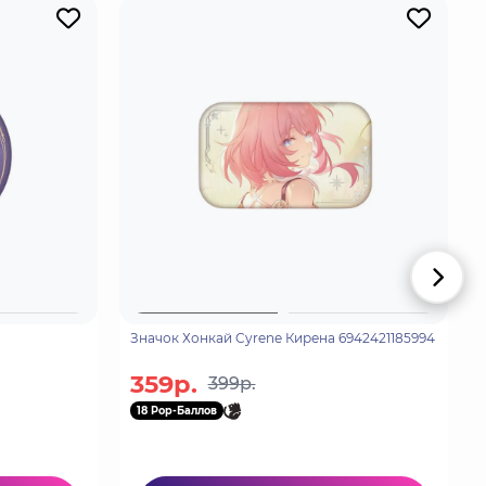
Значок Хонкай Cyrene Кирена 6942421185994
359р.
399р.
18 Pop-Баллов