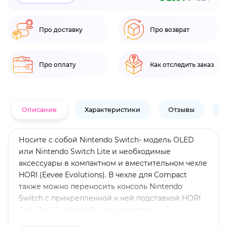
Про доставку
Про возврат
Про оплату
Как отследить заказ
Описание
Характеристики
Отзывы
В
Носите с собой Nintendo Switch- модель OLED
или Nintendo Switch Lite и необходимые
аксессуары в компактном и вместительном чехле
HORI (Eevee Evolutions). В чехле для Compact
также можно переносить консоль Nintendo
Switch с прикрепленной к ней подставкой HORI
Split Pad Compact. Высококачественный и
детализированный дизайн Pokemon внутри и