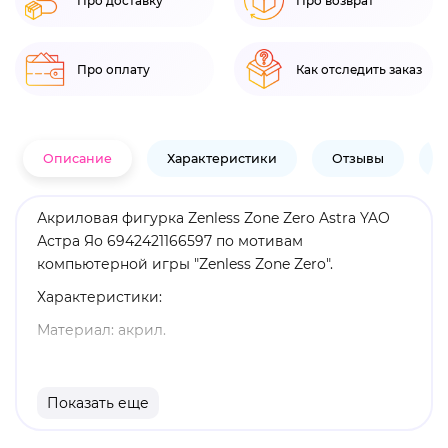
Про доставку
Про возврат
Про оплату
Как отследить заказ
Описание
Характеристики
Отзывы
В
Акриловая фигурка Zenless Zone Zero Astra YAO
Астра Яо 6942421166597 по мотивам
компьютерной игры "Zenless Zone Zero".
Характеристики:
Материал: акрил.
Высота: 19,4 см.
Оригинальный и официально лицензированный
Показать еще
продукт.