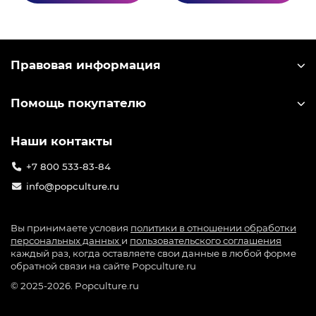
игроков. Компания-разработчик miHoYo
выпускает большое количество лицензионного
мерча по игре: от значков до больших
коллекционных фигурок. Узнать лицензионный
Правовая информация
мерч можно по специальной голографической
наклейке на упаковке.
Помощь покупателю
Наши контакты
+7 800 533-83-84
info@popculture.ru
Вы принимаете условия
политики в отношении обработки
персональных данных
и
пользовательского соглашения
каждый раз, когда оставляете свои данные в любой форме
обратной связи на сайте Popculture.ru
© 2025-2026. Popculture.ru