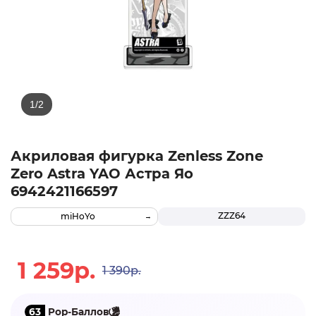
Акриловая фигурка Zenless Zone
Zero Astra YAO Астра Яо
6942421166597
ZZZ64
miHoYo
1 259р.
1 390р.
63
Pop-Баллов