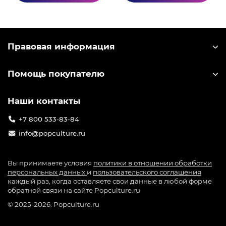
выпускает большое количество лицензионного
мерча по игре: от значков до больших
коллекционных фигурок. Узнать лицензионный
мерч можно по специальной голографической
Правовая информация
наклейке на упаковке.
Помощь покупателю
Наши контакты
+7 800 533-83-84
info@popculture.ru
Вы принимаете условия
политики в отношении обработки
персональных данных
и
пользовательского соглашения
каждый раз, когда оставляете свои данные в любой форме
обратной связи на сайте Popculture.ru
© 2025-2026. Popculture.ru