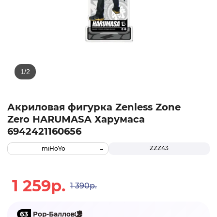
Акриловая фигурка Zenless Zone
Zero HARUMASA Харумаса
6942421160656
ZZZ43
miHoYo
1 259р.
1 390р.
63
Pop-Баллов