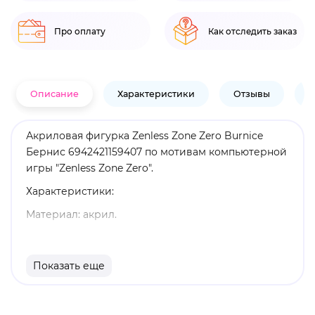
Про оплату
Как отследить заказ
Описание
Характеристики
Отзывы
В
Акриловая фигурка Zenless Zone Zero Burnice
Бернис 6942421159407 по мотивам компьютерной
игры "Zenless Zone Zero".
Характеристики:
Материал: акрил.
Высота: 17,6 см.
Оригинальный и официально лицензированный
Показать еще
продукт.
Бренд: Zenless Zone Zero.