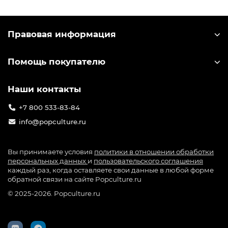
выпускает большое количество лицензионного
мерча по игре: от значков до больших
коллекционных фигурок. Узнать лицензионный
Правовая информация
мерч можно по специальной голографической
наклейке на упаковке.
Помощь покупателю
Наши контакты
+7 800 533-83-84
info@popculture.ru
Вы принимаете условия
политики в отношении обработки
персональных данных
и
пользовательского соглашения
каждый раз, когда оставляете свои данные в любой форме
обратной связи на сайте Popculture.ru
© 2025-2026. Popculture.ru