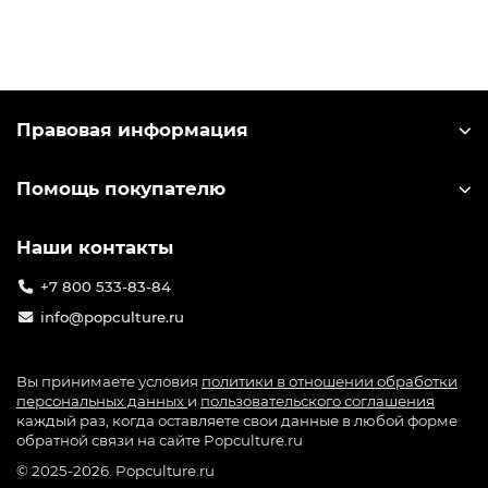
мире, включая Россию и привлёк миллионы
игроков. Компания-разработчик miHoYo
выпускает большое количество лицензионного
мерча по игре: от значков до больших
коллекционных фигурок. Узнать лицензионный
Правовая информация
мерч можно по специальной голографической
наклейке на упаковке.
Помощь покупателю
Наши контакты
+7 800 533-83-84
info@popculture.ru
Вы принимаете условия
политики в отношении обработки
персональных данных
и
пользовательского соглашения
каждый раз, когда оставляете свои данные в любой форме
обратной связи на сайте Popculture.ru
© 2025-2026. Popculture.ru