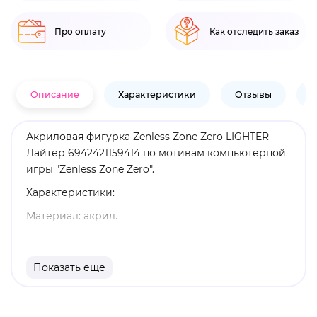
Про оплату
Как отследить заказ
Описание
Характеристики
Отзывы
В
Акриловая фигурка Zenless Zone Zero LIGHTER
Лайтер 6942421159414 по мотивам компьютерной
игры "Zenless Zone Zero".
Характеристики:
Материал: акрил.
Размеры: 18,9 см.
Оригинальный и официально лицензированный
Показать еще
продукт.
Бренд: Zenless Zone Zero.