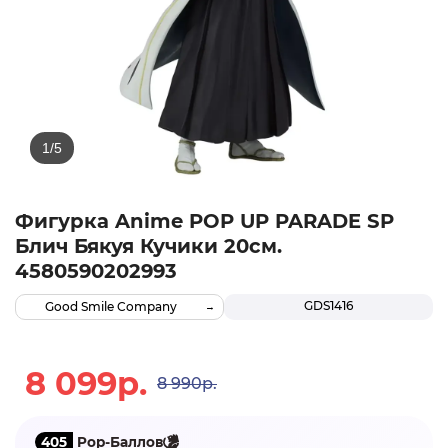
Фигурка Anime POP UP PARADE SP
Блич Бякуя Кучики 20см.
4580590202993
GDS1416
Good Smile Company
8 099р.
8 990р.
405
Pop-Баллов