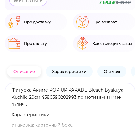
WELCOME
7 694 ₽
8 099 ₽
Про доставку
Про возврат
Про оплату
Как отследить заказ
Описание
Характеристики
Отзывы
В
Фигурка Аниме POP UP PARADE Bleach Byakuya
Kuchiki 20см 4580590202993 по мотивам аниме
"Блич".
Характеристики:
Упаковка: картонный бокс.
Материал: пластик.