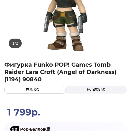
Фигурка Funko POP! Games Tomb
Raider Lara Croft (Angel of Darkness)
(1194) 90840
Fun90840
FUNKO
1 799р.
90
Pop-Баллов