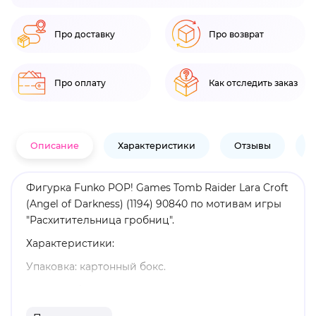
Про доставку
Про возврат
Про оплату
Как отследить заказ
Описание
Характеристики
Отзывы
В
Фигурка Funko POP! Games Tomb Raider Lara Croft
(Angel of Darkness) (1194) 90840 по мотивам игры
"Расхитительница гробниц".
Характеристики:
Упаковка: картонный бокс.
Размеры бокса: 11. 5 х 9 х 16 см.
Материал: винил.