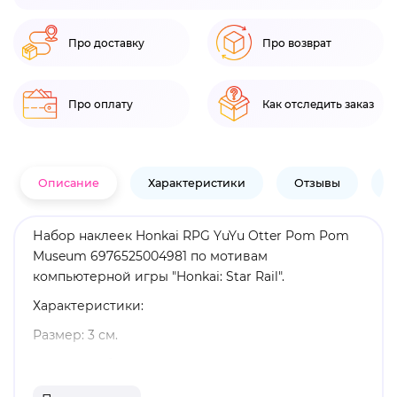
Про доставку
Про возврат
Про оплату
Как отследить заказ
Описание
Характеристики
Отзывы
В
Набор наклеек Honkai RPG YuYu Otter Pom Pom
Museum 6976525004981 по мотивам
компьютерной игры "Honkai: Star Rail".
Характеристики:
Размер: 3 см.
Материал: бумага.
Количество наклеек: 16 шт.