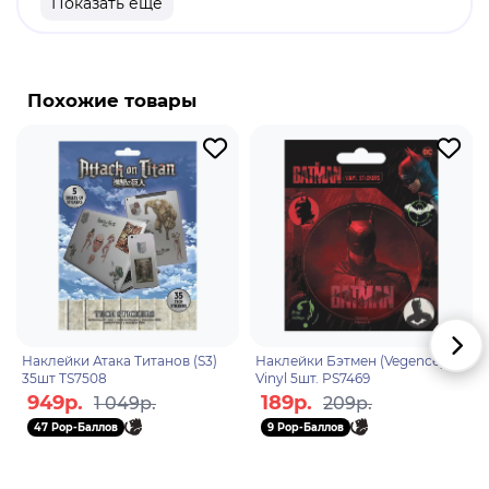
Показать еще
Оригинальный и официально лицензированный
продукт.
Бренд: Honkai: Star Rail.
Похожие товары
Вуббабу - это озорные астральные духи, которые
вселяются в людей и проказничают ради забавы.
Хотя они не смертоносны, они могут причинить
неприятности, и их следует держать под
контролем.
Наклейки Атака Титанов (S3)
Наклейки Бэтмен (Vegence)
35шт TS7508
Vinyl 5шт. PS7469
949р.
189р.
1 049р.
209р.
47 Pop-Баллов
9 Pop-Баллов