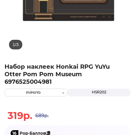
Набор наклеек Honkai RPG YuYu
Otter Pom Pom Museum
6976525004981
HSR202
miHoYo
319р.
689р.
16
Pop-Баллов