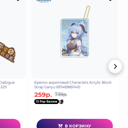
Dialogue
Брелок акриловый Characters Acrylic Block
4329
Strap Ganyu 6974696611410
259р.
739р.
13 Pop-Баллов
В КОРЗИНУ