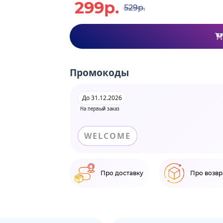
299р.
529р.
Промокоды
До 31.12.2026
На первый заказ
WELCOME
Про доставку
Про возвр