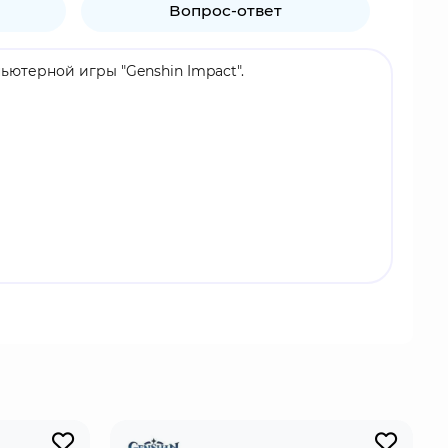
Вопрос-ответ
пьютерной игры "Genshin Impact".
 на поле боя. При помощи навыка Искусство
. Кроме того, элементальным навыком и взрывом