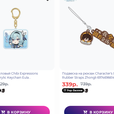
ловый Chibi Expressions
Подвеска на рюкзак Character's 
rylic Keychain Eula
Rubber Straps Zhongli 697469661
49
339р.
29р.
739р.
17 Pop-Баллов
В КОРЗИНУ
В КОРЗИНУ