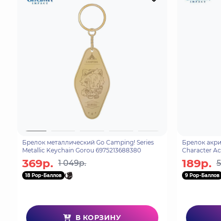
Брелок металлический Go Camping! Series
Брелок акри
Metallic Keychain Gorou 6975213688380
Character Ac
69740965375
369р.
189р.
1 049р.
5
18 Pop-Баллов
9 Pop-Баллов
В КОРЗИНУ