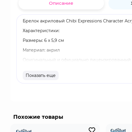
Описание
Брелок акриловый Chibi Expressions Character Ac
Характеристики:
Размеры: 6 х 5,9 см
Материал: акрил
Оригинальный и официально лицензированный 
Бренд: Genshin Impact
Показать еще
Камисато Аяка - играбельный Крио персонаж в "G
Камисато: Сэнхо, она способна перемещаться с 
стихии она наносит противнику Крио урон.
Похожие товары