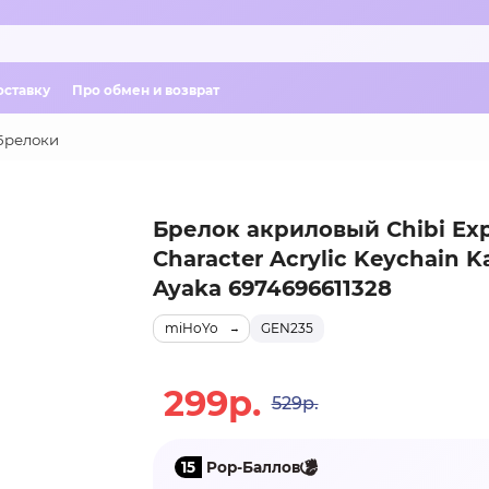
оставку
Про обмен и возврат
Брелоки
Брелок акриловый Chibi Exp
Character Acrylic Keychain K
Ayaka 6974696611328
miHoYo
GEN235
299р.
529р.
15
Pop-Баллов