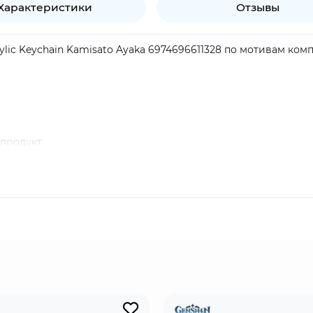
Характеристики
Отзывы
rylic Keychain Kamisato Ayaka 6974696611328 по мотивам ком
продукт
enshin Impact". Камисато Аяка - персонаж, наносящий урон
высокой скоростью в виде потока и получать инфузию Крио