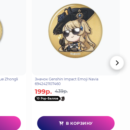
ue Zhongli
Значок Genshin Impact Emoji Navia
6942421107460
199р.
439р.
10 Pop-Баллов
В КОРЗИНУ