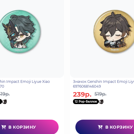
in Impact Emoji Liyue Xiao
Значок Genshin Impact Emoji Liy
70
6976068146049
239р.
519р.
519р.
в
12 Pop-Баллов
В КОРЗИНУ
В КОРЗИНУ