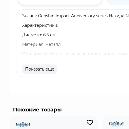
Значок Genshin Impact Anniversary series Нахида
Характеристики:
Диаметр: 6,5 см.
Материал: металл.
Оригинальный и официально лицензированный 
Бренд: Genshin Impact.
Показать еще
Нахида - играбельный Дендро персонаж. Она яв
создаёт условия для Дендро реакций и наносит 
связывает их, когда они находятся на определённ
Похожие товары