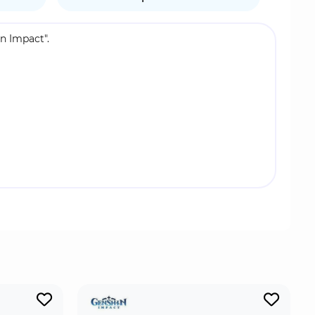
n Impact".
рхонтом. Нахида - персонаж Дендро, который
тмечает противников Семенем скандхи и