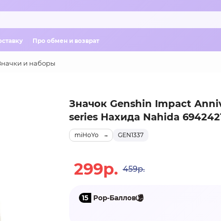
оставку
Про обмен и возврат
Значки и наборы
Значок Genshin Impact Anniv
series Нахида Nahida 694242
miHoYo
GEN1337
299р.
459р.
15
Pop-Баллов