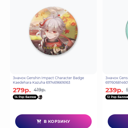
Значок Genshin Impact Character Badge
Значок Gensh
Kaedehara Kazuha 6974696616163
69760681460
279р.
239р.
419р.
14 Pop-Баллов
12 Pop-Балло
В КОРЗИНУ