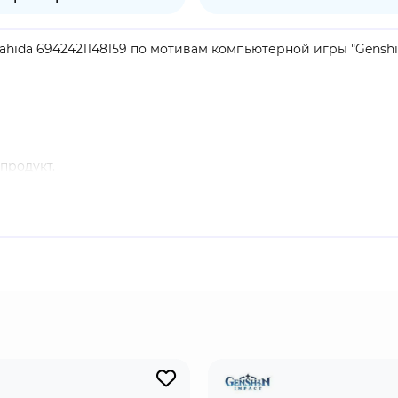
 Nahida 6942421148159 по мотивам компьютерной игры "Genshi
продукт.
ляется малой властительницей Кусанали, текущим Дендро А
урон, даже будучи неактивным. Её элементальный навык о
ом расстоянии друг от друга.