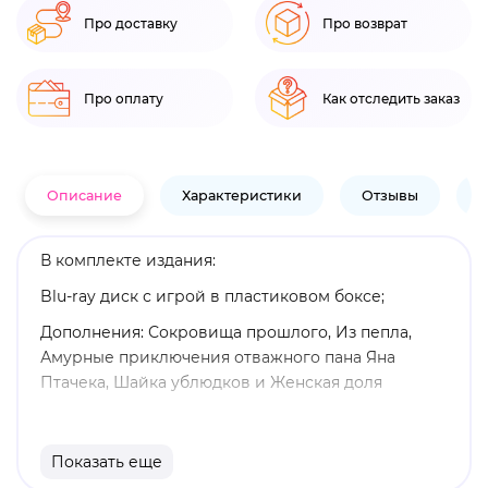
Про доставку
Про возврат
Про оплату
Как отследить заказ
Описание
Характеристики
Отзывы
В
В комплекте издания:
Blu-ray диск с игрой в пластиковом боксе;
Дополнения: Сокровища прошлого, Из пепла,
Амурные приключения отважного пана Яна
Птачека, Шайка ублюдков и Женская доля
Вы - Генри, сын кузнеца. Попав в водоворот
событий гражданской войны, вы беспомощно
Показать еще
наблюдаете, как захватчики штурмуют вашу