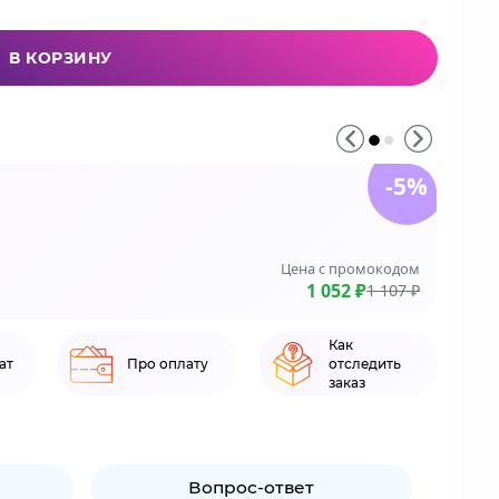
В КОРЗИНУ
-5%
До 3
На зака
Цена с промокодом
LE
1 052 ₽
1 107 ₽
Как
ат
Про оплату
отследить
заказ
Вопрос-ответ