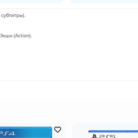
е субтитры).
Экшн (Action).
льский.
ровавого периода Сэнгоку - эпохи, когда войны между про
у с помощью силы проложить свой путь по выжженным зем
х, научитесь владеть мечом, топором, копьем и даже боевы
 учитесь на своих ошибках: после каждой смерти вас жде