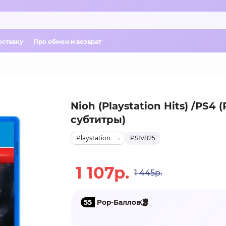
оставку
Про обмен и возврат
Nioh (Playstation Hits) /PS4 
субтитры)
Playstation
PSIV825
1 107р.
1 445р.
55
Pop-Баллов