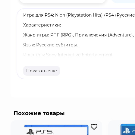
Игра для PS4: Nioh (Playstation Hits) /PS4 (Русски
Характеристики:
Жанр игры: РПГ (RPG), Приключения (Adventure), 
Язык: Русские субтитры.
Издатель: Sony Interactive Entertainment.
Возрастные ограничения: 18+.
Показать еще
Издание: Специальное.
Однопользовательский режим, многопользовате
Год релиза: 2017.
Захватите свой меч и отправляйтесь в Японию к
на куски. Помогите свободному самураю Уильям
Похожие товары
Скрестите клинки с врагами в свирепых схватка
демонов. Совладайте с грозными противниками и