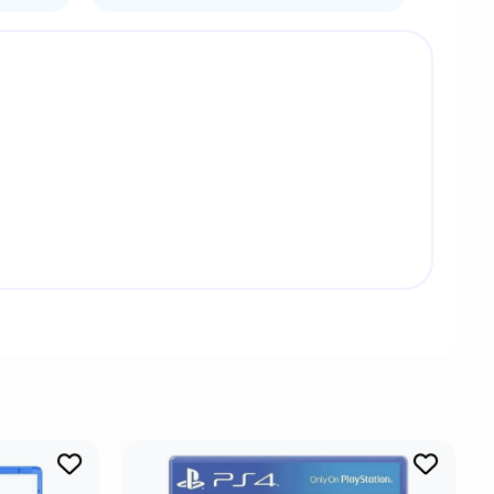
винциями и темные, злые силы раздирали страну
лям.
м молотом, чтобы побеждать злобных людей и
т воскрешение, а с каждым воскрешением вы все