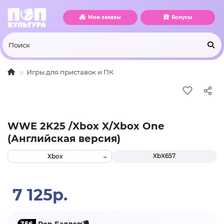
Мои заказы
Бонусы
Игры для приставок и ПК
WWE 2K25 /Xbox X/Xbox One
(Английская версия)
XbX657
Xbox
7 125р.
356
Pop-Баллов