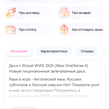
Про доставку
Про возврат
Про оплату
Как отследить заказ
Описание
Характеристики
Отзывы
В
Диск с Игрой WWE 2K25 (Xbox One/Series X).
Новый лицензионный запечатанный диск.
Язык в игре - Английский язык. Русских
субтитров и Русской озвучки Нет! Покорите ринг
и мир за его пределами Погрузитесь в
уникальный мир WWE: исследуйте остров с
грандиозными аренами, испытаниями и
событиями. Настраивайте и улучшайте