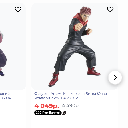
ающий
Фигурка Аниме Магическая Битва Юдзи
29609P
Итадори 23см. BP29631P
4 049р.
4 490р.
202 Pop-Баллов