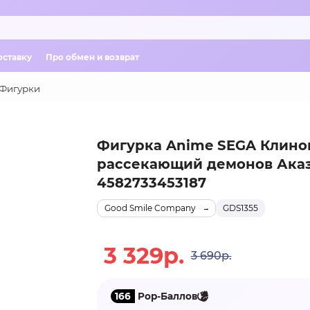
оставку
Про обмен и возврат
Фигурки
Фигурка Anime SEGA Клино
рассекающий демонов Аказ
4582733453187
Good Smile Company
GDS1355
3 329р.
3 690р.
166
Pop-Баллов