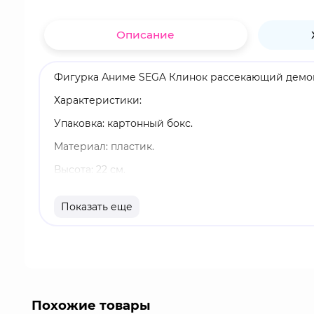
Описание
Фигурка Аниме SEGA Клинок рассекающий демоно
Характеристики:
Упаковка: картонный бокс.
Материал: пластик.
Высота: 22 см.
Оригинальный и официально лицензированный 
Показать еще
Бренд: Good Smile Company.
Аказа - демон двенадцати лун, занимающий позиц
импульсивный демон, который любит воевать, осо
проявляет искреннее уважение к сильным, незави
людей. Несмотря на свою страсть к боям и упрямст
Похожие товары