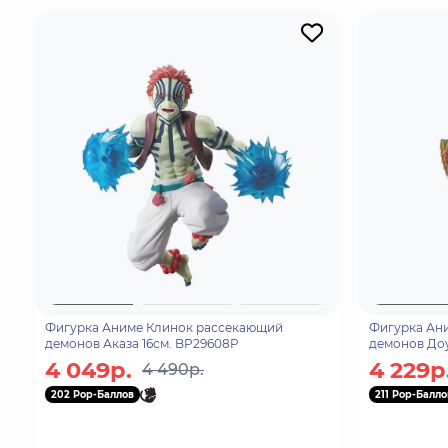
Фигурка Аниме Клинок рассекающий
Фигурка Ан
демонов Аказа 16см. BP29608P
демонов Доу
4 049р.
4 229р
4 490р.
202 Pop-Баллов
211 Pop-Балло