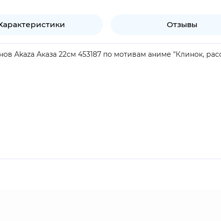
Характеристики
Отзывы
в Akaza Аказа 22см 453187 по мотивам аниме "Клинок, ра
продукт.
ию третьей высшей луны. Когда он был человеком, его зва
бенно охотится на сильных демонов или Столпов. Он смотр
симо от расы, личностям. Он также легко злится и раздра
во, Аказа знает, когда уйти в отставку.