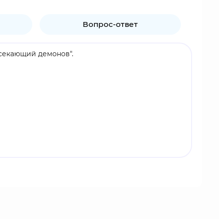
Вопрос-ответ
ссекающий демонов".
ли Хакуджи. Аказа - сильный, упрямый и
ит свысока на любого, кого считает слабым, но
жается, особенно из-за прихотей Доумы и слабых