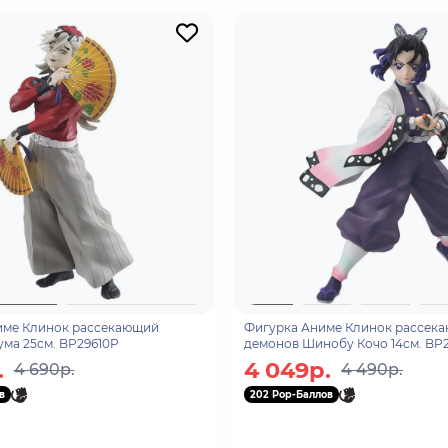
име Клинок рассекающий
Фигурка Аниме Клинок рассек
ма 25см. BP29610P
демонов Шинобу Кочо 14см. BP
.
4 049р.
4 690р.
4 490р.
в
202 Pop-Баллов