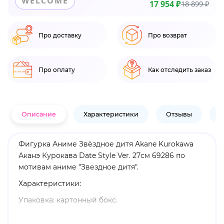
WELCOME
17 954 ₽
18 899 ₽
Про доставку
Про возврат
Про оплату
Как отследить заказ
Описание
Характеристики
Отзывы
В
Фигурка Аниме Звёздное дитя Akane Kurokawa
Аканэ Курокава Date Style Ver. 27см 69286 по
мотивам аниме "Звездное дитя".
Характеристики:
Упаковка: картонный бокс.
Материал: пластик.