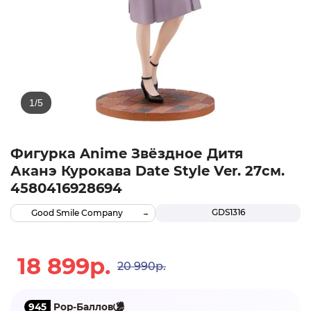
Фигурка Anime Звёздное Дитя
Аканэ Курокава Date Style Ver. 27см.
4580416928694
GDS1316
Good Smile Company
18 899р.
20 990р.
945
Pop-Баллов