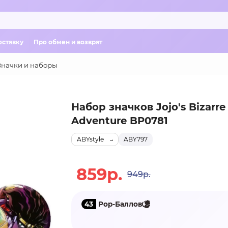
оставку
Про обмен и возврат
Значки и наборы
Набор значков Jojo's Bizarre
Adventure BP0781
ABYstyle
ABY797
859р.
949р.
43
Pop-Баллов