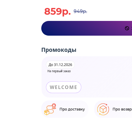
859р.
949р.
Промокоды
До 31.12.2026
На первый заказ
WELCOME
Про доставку
Про возвр