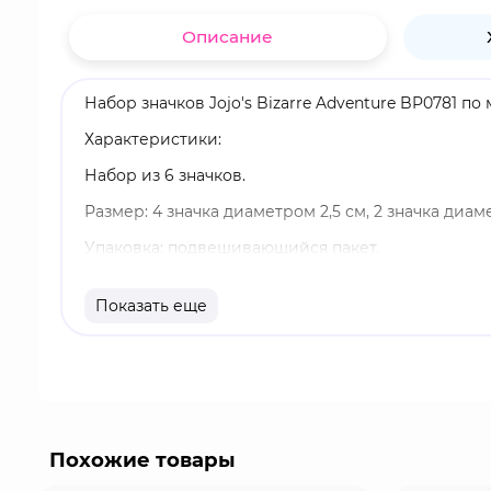
Описание
Набор значков Jojo's Bizarre Adventure BP0781 
Характеристики:
Набор из 6 значков.
Размер: 4 значка диаметром 2,5 см, 2 значка диаме
Упаковка: подвешивающийся пакет.
Оригинальный и официально лицензированный 
Показать еще
Бренд: ABYstyle.
Англия, конец XIX века. Богатый аристократ Дж
относится к нему как к сыну. Родной же сын Джо
отца обернётся для него настоящей трагедией.
Похожие товары