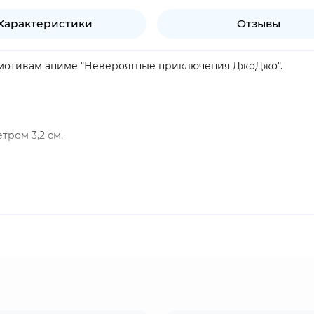
Характеристики
Отзывы
по мотивам аниме "Невероятные приключения ДжоДжо".
тром 3,2 см.
продукт.
ордж Джостар, верный некогда данному слову, принимает в
рджа Джонатан совсем не рад новому "брату", ведь тот прев