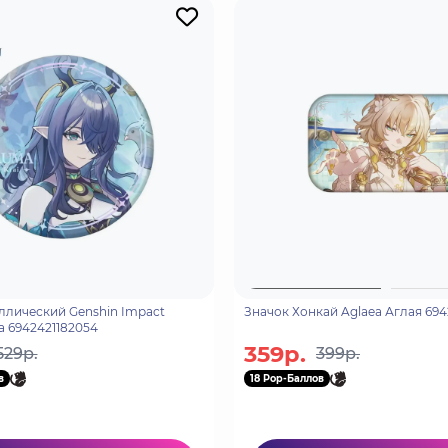
ллический Genshin Impact
Значок Хон
 6942421182054
359р.
529р.
399р.
в
18 Pop-Баллов