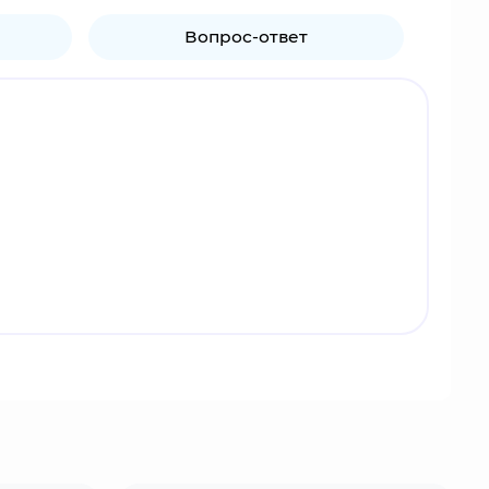
Вопрос-ответ
 семью осиротевшего бедного парня Дио и теперь
осходит его во всём, но вскоре благородство