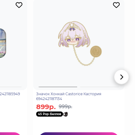
кай Aglaea Аглая 6942421185949
Значок Хонкай Castorice Кастория
6942421187134
899р.
999р.
45 Pop-Баллов