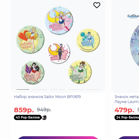
Набор значков Sailor Moon BP0619
Значок мета
Лаума Lauma
859р.
479р.
949р.
43 Pop-Баллов
24 Pop-Балло